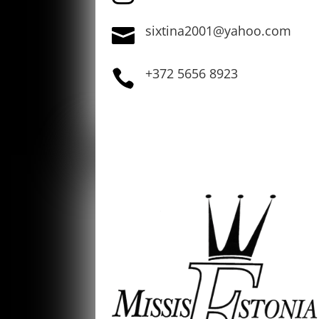
sixtina2001@yahoo.com

+372 5656 8923
