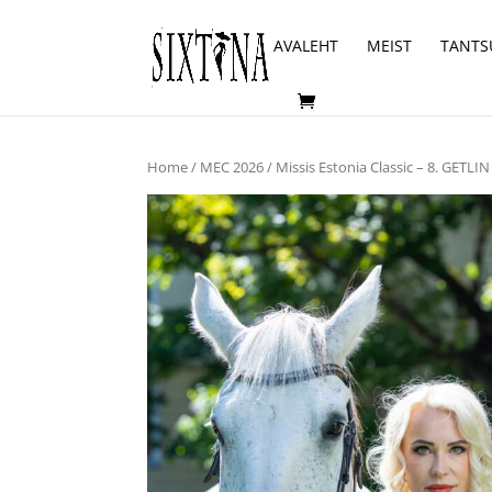
AVALEHT
MEIST
TANTS
Home
/
MEC 2026
/ Missis Estonia Classic – 8. GETLI