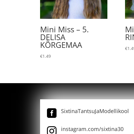
Mini Miss – 5.
Mi
DELISA
R
KÕRGEMAA
€
1.4
€
1.49
SixtinaTantsuJaModellikool

instagram.com/sixtina30
