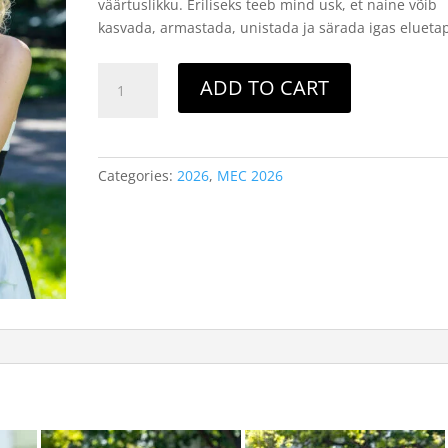
väärtuslikku. Eriliseks teeb mind usk, et naine võib
kasvada, armastada, unistada ja särada igas eluetap
Missis
ADD TO CART
Estonia
Classic
-
8.
Categories:
2026
,
MEC 2026
GETLIN
LUIK
quantity