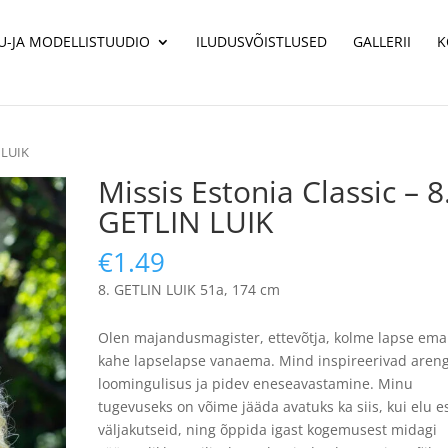
U-JA MODELLISTUUDIO
ILUDUSVÕISTLUSED
GALLERII
K
N LUIK
Missis Estonia Classic – 8
GETLIN LUIK
€
1.49
GETLIN LUIK 51a, 174 cm
Olen majandusmagister, ettevõtja, kolme lapse ema
kahe lapselapse vanaema. Mind inspireerivad areng
loomingulisus ja pidev eneseavastamine. Minu
tugevuseks on võime jääda avatuks ka siis, kui elu e
väljakutseid, ning õppida igast kogemusest midagi