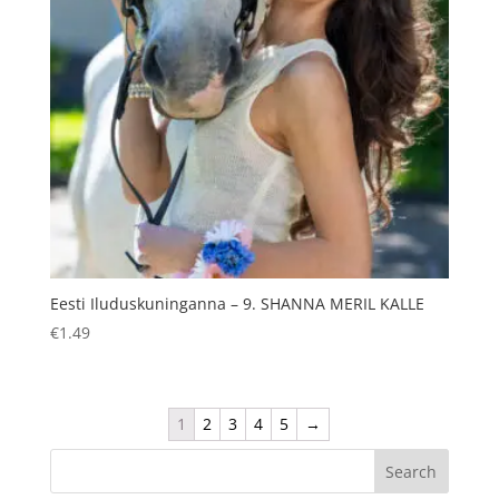
Eesti Iluduskuninganna – 9. SHANNA MERIL KALLE
€
1.49
1
2
3
4
5
→
Search