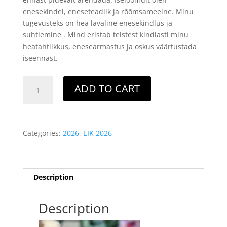
enesekindel, eneseteadlik ja rõõmsameelne. Minu
tugevusteks on hea lavaline enesekindlus ja
suhtlemine . Mind eristab teistest kindlasti minu
heatahtlikkus, enesearmastus ja oskus väärtustada
iseennast.
Eesti
ADD TO CART
Iluduskuninganna
-
2.
HELENA
Categories:
2026
,
EIK 2026
KAIV
quantity
Description
Description