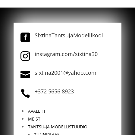
SixtinaTantsuJaModellikool

instagram.com/sixtina30

sixtina2001@yahoo.com

+372 5656 8923

AVALEHT
MEIST
TANTSU-JA MODELLISTUUDIO
TUNNIPLAAN