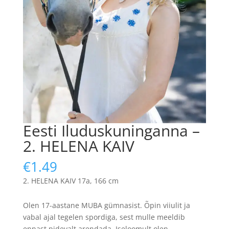
Eesti Iluduskuninganna –
2. HELENA KAIV
€
1.49
HELENA KAIV 17a, 166 cm
Olen 17-aastane MUBA gümnasist. Õpin viiulit ja
vabal ajal tegelen spordiga, sest mulle meeldib
ennast pidevalt arendada. Iseloomult olen