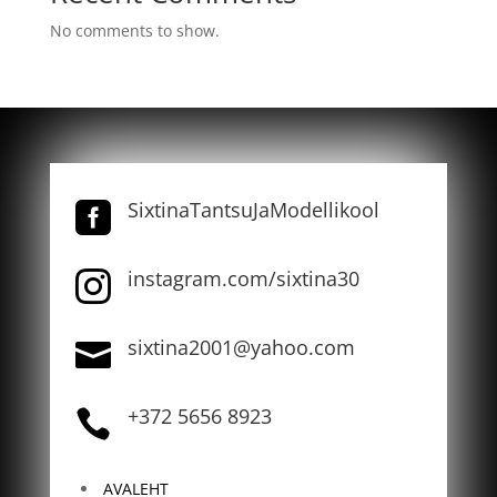
No comments to show.
SixtinaTantsuJaModellikool

instagram.com/sixtina30

sixtina2001@yahoo.com

+372 5656 8923

AVALEHT