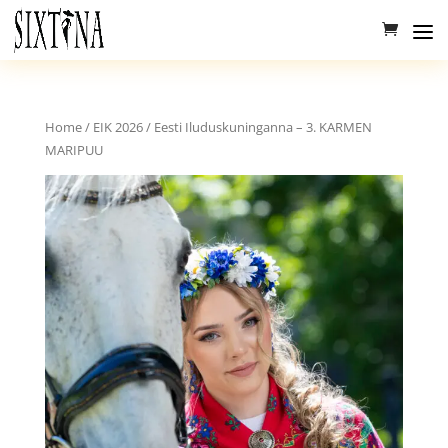
Home
/
EIK 2026
/ Eesti Iluduskuninganna – 3. KARMEN
MARIPUU