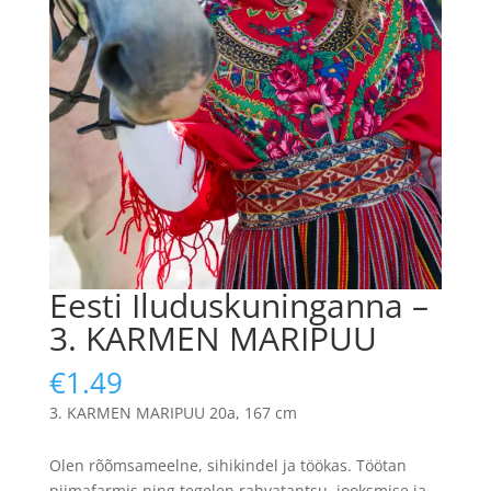
Eesti Iluduskuninganna –
3. KARMEN MARIPUU
€
1.49
KARMEN MARIPUU 20a, 167 cm
Olen rõõmsameelne, sihikindel ja töökas. Töötan
piimafarmis ning tegelen rahvatantsu, jooksmise ja