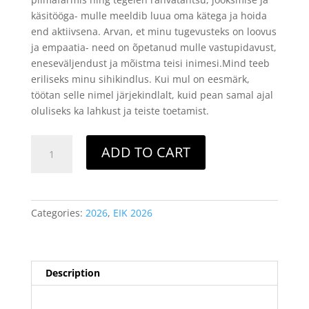
käsitööga- mulle meeldib luua oma kätega ja hoida
end aktiivsena. Arvan, et minu tugevusteks on loovus
ja empaatia- need on õpetanud mulle vastupidavust,
eneseväljendust ja mõistma teisi inimesi.Mind teeb
eriliseks minu sihikindlus. Kui mul on eesmärk,
töötan selle nimel järjekindlalt, kuid pean samal ajal
oluliseks ka lahkust ja teiste toetamist.
Eesti
ADD TO CART
Iluduskuninganna
-
3.
KARMEN
Categories:
2026
,
EIK 2026
MARIPUU
quantity
Description