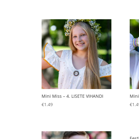
Mini Miss – 4. LISETE VIHANDI
Mini
€
1.49
€
1.4
Eest