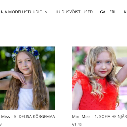
U-JA MODELLISTUUDIO
ILUDUSVÕISTLUSED
GALLERII
K
 Miss – 5. DELISA KÕRGEMAA
Mini Miss – 1. SOFIA HEINJÄ
9
€
1.49