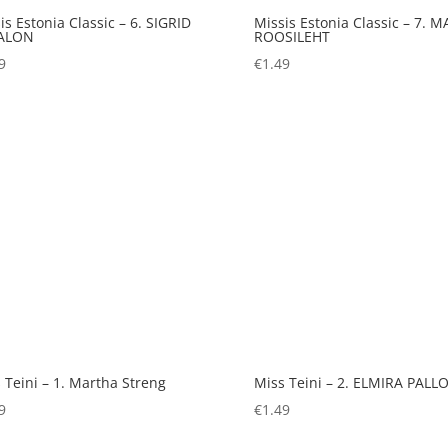
is Estonia Classic – 6. SIGRID
Missis Estonia Classic – 7. M
ALON
ROOSILEHT
9
€
1.49
 Teini – 1. Martha Streng
Miss Teini – 2. ELMIRA PALL
9
€
1.49