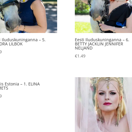
i Iluduskuninganna – 5.
Eesti Iluduskuninganna – 6.
DRA LILBOK
BETTY JACKLIN JENNIFER
NELJAND
9
€
1.49
is Estonia – 1. ELINA
METS
9