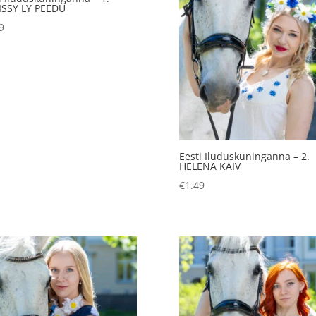
ISSY LY PEEDU
9
Eesti Iluduskuninganna – 2.
HELENA KAIV
€
1.49