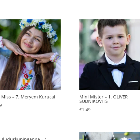
 Miss – 7. Meryem Kurucai
Mini Mister – 1. OLIVER
SUDNIKOVITŠ
9
€
1.49
i Iluduskuninganna – 1.