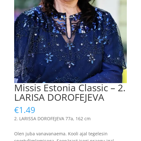
Missis Estonia Classic – 2.
LARISA DOROFEJEVA
€
1.49
LARISSA DOROFEJEVA 77a, 162 cm
Olen juba vanavanaema. Kooli ajal tegelesin
sportvõimlemisega. Seepärast isegi praegu igal