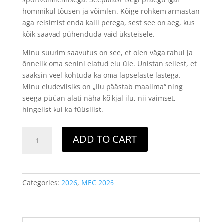
hommikul tõusen ja võimlen. Kõige rohkem armastan
aga reisimist enda kalli perega, sest see on aeg, kus
kõik saavad pühenduda vaid üksteisele.
Minu suurim saavutus on see, et olen väga rahul ja
õnnelik oma senini elatud elu üle. Unistan sellest, et
saaksin veel kohtuda ka oma lapselaste lastega.
Minu eludeviisiks on „Ilu päästab maailma“ ning
seega püüan alati näha kõikjal ilu, nii vaimset,
hingelist kui ka füüsilist.
Missis
ADD TO CART
Estonia
Classic
-
2.
Categories:
2026
,
MEC 2026
LARISA
DOROFEJEVA
quantity