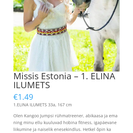
Missis Estonia – 1. ELINA
ILUMETS
€
1.49
1.ELINA ILUMETS 33a, 167 cm
Olen Kangoo Jumpsi rühmatreener, abikaasa ja ema
ning minu ellu kuuluvad hobina fitness, igapäevane
liikumine ja naiselik enesekindlus. Hetkel õpin ka