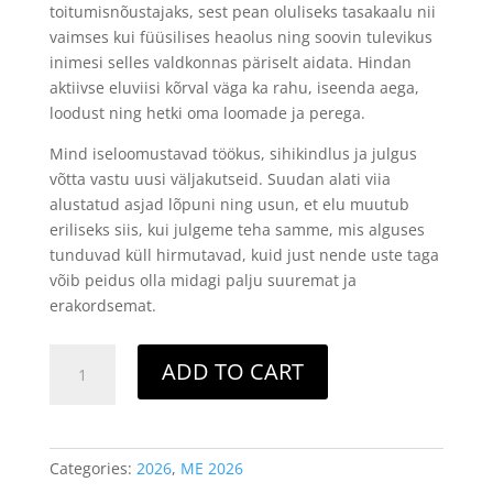
toitumisnõustajaks, sest pean oluliseks tasakaalu nii
vaimses kui füüsilises heaolus ning soovin tulevikus
inimesi selles valdkonnas päriselt aidata. Hindan
aktiivse eluviisi kõrval väga ka rahu, iseenda aega,
loodust ning hetki oma loomade ja perega.
Mind iseloomustavad töökus, sihikindlus ja julgus
võtta vastu uusi väljakutseid. Suudan alati viia
alustatud asjad lõpuni ning usun, et elu muutub
eriliseks siis, kui julgeme teha samme, mis alguses
tunduvad küll hirmutavad, kuid just nende uste taga
võib peidus olla midagi palju suuremat ja
erakordsemat.
Missis
ADD TO CART
Estonia
-
1.
ELINA
Categories:
2026
,
ME 2026
ILUMETS