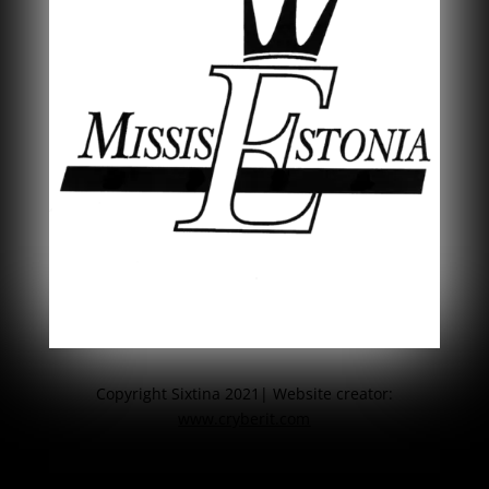
Copyright Sixtina 2021| Website creator:
www.cryberit.com