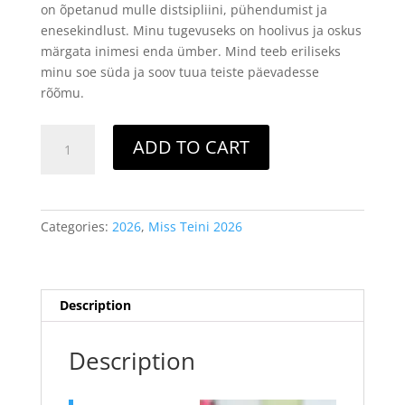
on õpetanud mulle distsipliini, pühendumist ja
enesekindlust. Minu tugevuseks on hoolivus ja oskus
märgata inimesi enda ümber. Mind teeb eriliseks
minu soe süda ja soov tuua teiste päevadesse
rõõmu.
Miss
ADD TO CART
Teini
-
4.
MIA
Categories:
2026
,
Miss Teini 2026
MARIE
KOTKAS
quantity
Description
Description