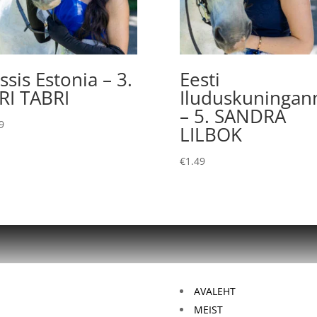
ssis Estonia – 3.
Eesti
IRI TABRI
Iluduskuningan
– 5. SANDRA
9
LILBOK
€
1.49
AVALEHT
MEIST