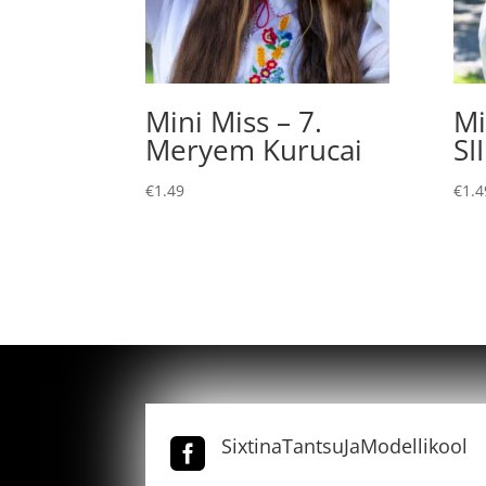
Mini Miss – 7.
Mi
Meryem Kurucai
SI
€
1.49
€
1.4
SixtinaTantsuJaModellikool
