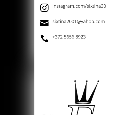
instagram.com/sixtina30

sixtina2001@yahoo.com

+372 5656 8923
