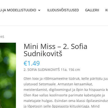
U-JA MODELLISTUUDIO
ILUDUSVÕISTLUSED
GALLERII
K
vitš
Mini Miss – 2. Sofia
Sudnikovitš
€
1.49
2. SOFIA SUDNIKOVITŠ 11a, 156 cm
Olen loov ja rõõmsameelne tüdruk, kelle päritolu ju
ulatuvad Setomaale. Armastan keraamikat,
meisterdamist, digiloomingut ja õpin ka hispaania k
Olen Rae vallas koolinoorte parimate kabetajate ja
maletajate hulgas. Esindan oma klassi õpilasesindu
ja lõpetasin selle õppeaasta kiituskirjaga. Mind