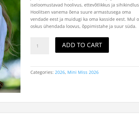
iseloomustavad hoolivus, ettevõtlikkus ja sihikindlus
Hoolitsen vanema õena suure armastusega oma
vendade eest ja muidugi ka oma kasside eest. Mul 
oskus ühendada loovus, õppimistahe ja suur süda.
Mini
ADD TO CART
Miss
-
2.
Sofia
Categories:
2026
,
Mini Miss 2026
Sudnikovitš
quantity