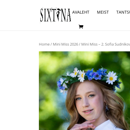
AVALEHT
MEIST
TANTS
Home
/
Mini Miss 2026
/ Mini Miss – 2. Sofia Sudniko