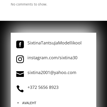
No comments to show.
SixtinaTantsuJaModellikool

instagram.com/sixtina30

sixtina2001@yahoo.com

+372 5656 8923

AVALEHT